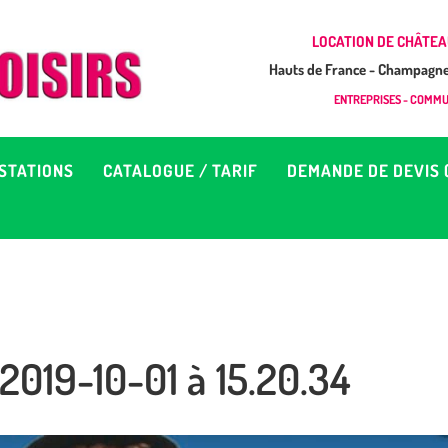
CCUEIL
LOCATION DE CHÂTEA
Hauts de France - Champagne 
EUX À LOUER &
GONFLAB LOISIRS
ENTREPRISES - COMMUN
Location de jeux et châteaux gonflables en Hauts de France
RESTATIONS
STATIONS
CATALOGUE / TARIF
DEMANDE DE DEVIS 
ATALOGUE / TARIF
EMANDE DE DEVIS (SOUS
4H)
2019-10-01 à 15.20.34
D’INFOS
ONTACT