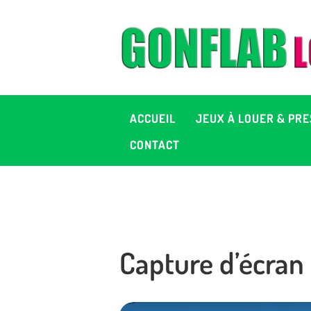
A
J
P
ACCUEIL
JEUX À LOUER & PRE
C
CONTACT
D
2
Capture d’écran 
+ 
C