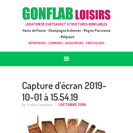
ACCUEIL
JEUX À LOUER & PRESTATIONS
GONFLAB LOISIRS
LOCATION DE CHÂTEAUX ET STRUCTURES GONFLABLES
CATALOGUE / TARIF
Location de jeux et châteaux gonflables en Hauts de France
Hauts de France - Champagne Ardennes - Région Parisienne
DEMANDE DE DEVIS (SOUS 24H)
- Belgique
ENTREPRISES - COMMUNES - ASSOCIATIONS - PARTICULIERS
+ D’INFOS
CONTACT
Capture d’écran 2019-
10-01 à 15.54.19
by Tristan Landouzi
1 OCTOBRE 2019