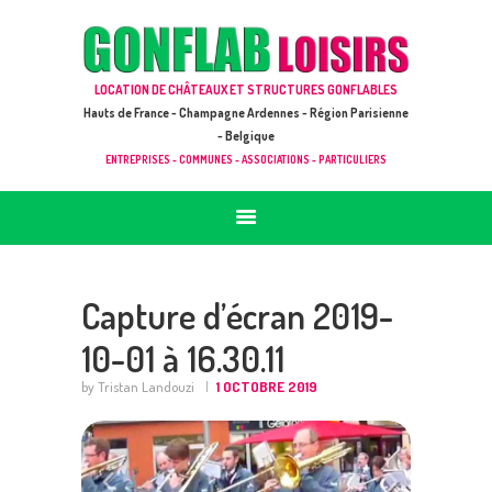
ACCUEIL
JEUX À LOUER & PRESTATIONS
GONFLAB LOISIRS
LOCATION DE CHÂTEAUX ET STRUCTURES GONFLABLES
CATALOGUE / TARIF
Location de jeux et châteaux gonflables en Hauts de France
Hauts de France - Champagne Ardennes - Région Parisienne
DEMANDE DE DEVIS (SOUS 24H)
- Belgique
ENTREPRISES - COMMUNES - ASSOCIATIONS - PARTICULIERS
+ D’INFOS
CONTACT
Capture d’écran 2019-
10-01 à 16.30.11
by Tristan Landouzi
1 OCTOBRE 2019