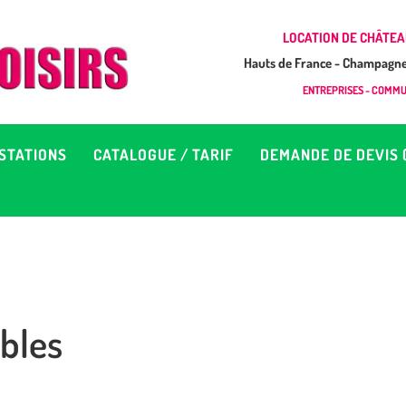
CCUEIL
LOCATION DE CHÂTEA
Hauts de France - Champagne 
EUX À LOUER &
GONFLAB LOISIRS
ENTREPRISES - COMMUN
Location de jeux et châteaux gonflables en Hauts de France
RESTATIONS
STATIONS
CATALOGUE / TARIF
DEMANDE DE DEVIS 
ATALOGUE / TARIF
EMANDE DE DEVIS (SOUS
4H)
bles
D’INFOS
ONTACT