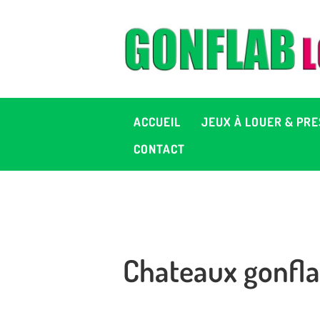
A
J
P
ACCUEIL
JEUX À LOUER & PRE
C
CONTACT
D
2
Chateaux gonfla
+ 
C