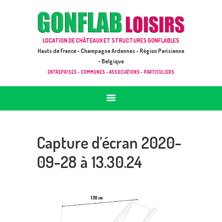
ACCUEIL
JEUX À LOUER & PRESTATIONS
GONFLAB LOISIRS
LOCATION DE CHÂTEAUX ET STRUCTURES GONFLABLES
CATALOGUE / TARIF
Location de jeux et châteaux gonflables en Hauts de France
Hauts de France - Champagne Ardennes - Région Parisienne
DEMANDE DE DEVIS (SOUS 24H)
- Belgique
ENTREPRISES - COMMUNES - ASSOCIATIONS - PARTICULIERS
+ D’INFOS
CONTACT
Capture d’écran 2020-
09-28 à 13.30.24