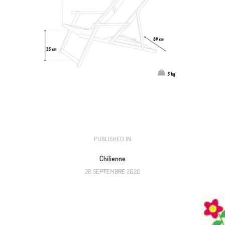
NAVIGATION
PUBLISHED IN
PREVIOUS
POST:
DE
Chilienne
28 SEPTEMBRE 2020
L’ARTICLE