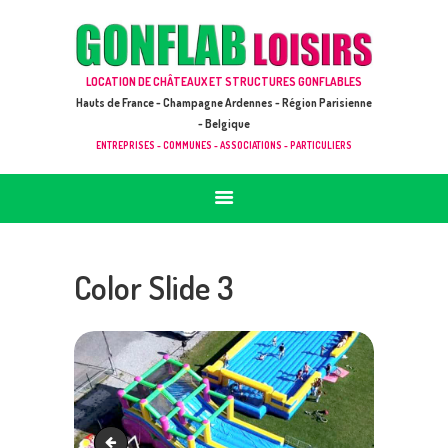
ACCUEIL
JEUX À LOUER & PRESTATIONS
GONFLAB LOISIRS
LOCATION DE CHÂTEAUX ET STRUCTURES GONFLABLES
CATALOGUE / TARIF
Location de jeux et châteaux gonflables en Hauts de France
Hauts de France - Champagne Ardennes - Région Parisienne
DEMANDE DE DEVIS (SOUS 24H)
- Belgique
ENTREPRISES - COMMUNES - ASSOCIATIONS - PARTICULIERS
+ D’INFOS
CONTACT
Color Slide 3
Color Slide 2