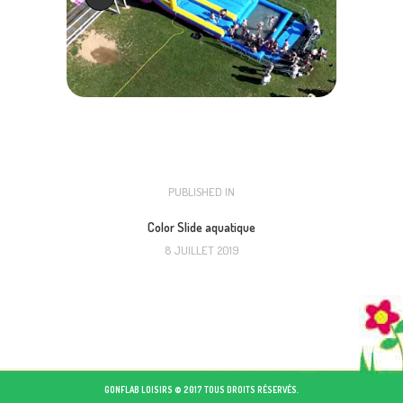
NAVIGATION
PUBLISHED IN
PREVIOUS
POST:
DE
Color Slide aquatique
8 JUILLET 2019
L’ARTICLE
GONFLAB LOISIRS © 2017 TOUS DROITS RÉSERVÉS.