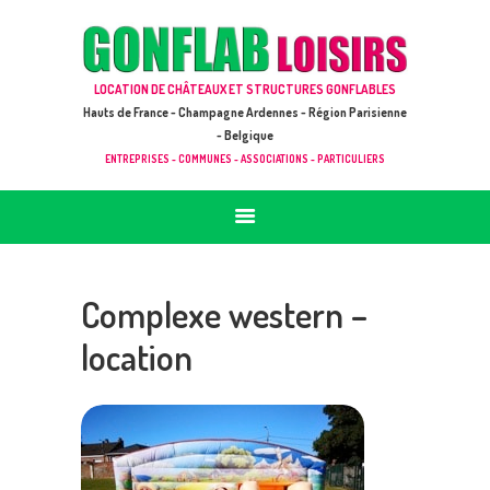
ACCUEIL
JEUX À LOUER & PRESTATIONS
GONFLAB LOISIRS
LOCATION DE CHÂTEAUX ET STRUCTURES GONFLABLES
CATALOGUE / TARIF
Location de jeux et châteaux gonflables en Hauts de France
Hauts de France - Champagne Ardennes - Région Parisienne
DEMANDE DE DEVIS (SOUS 24H)
- Belgique
ENTREPRISES - COMMUNES - ASSOCIATIONS - PARTICULIERS
+ D’INFOS
CONTACT
Complexe western –
location