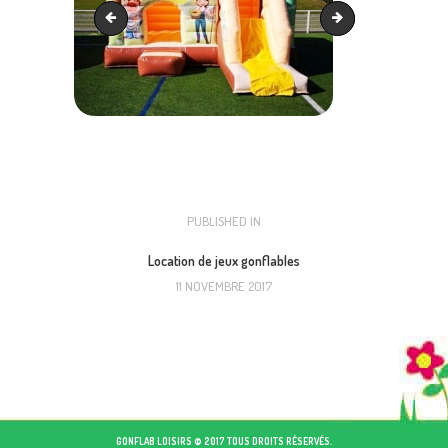
Ludothèque - location
Complexe Jungle - l
NAVIGATION
PUBLISHED IN
PREVIOUS
POST:
DE
Location de jeux gonflables
11 NOVEMBRE 2017
L’ARTICLE
GONFLAB LOISIRS © 2017 TOUS DROITS RÉSERVÉS.