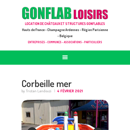
ACCUEIL
JEUX À LOUER & PRESTATIONS
GONFLAB LOISIRS
LOCATION DE CHÂTEAUX ET STRUCTURES GONFLABLES
CATALOGUE / TARIF
Location de jeux et châteaux gonflables en Hauts de France
Hauts de France - Champagne Ardennes - Région Parisienne
DEMANDE DE DEVIS (SOUS 24H)
- Belgique
ENTREPRISES - COMMUNES - ASSOCIATIONS - PARTICULIERS
+ D’INFOS
CONTACT
Corbeille mer
by Tristan Landouzi
4 FÉVRIER 2021