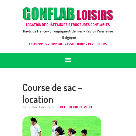
ACCUEIL
JEUX À LOUER & PRESTATIONS
GONFLAB LOISIRS
LOCATION DE CHÂTEAUX ET STRUCTURES GONFLABLES
CATALOGUE / TARIF
Location de jeux et châteaux gonflables en Hauts de France
Hauts de France - Champagne Ardennes - Région Parisienne
DEMANDE DE DEVIS (SOUS 24H)
- Belgique
ENTREPRISES - COMMUNES - ASSOCIATIONS - PARTICULIERS
+ D’INFOS
CONTACT
Course de sac –
location
by Tristan Landouzi
10 DÉCEMBRE 2019