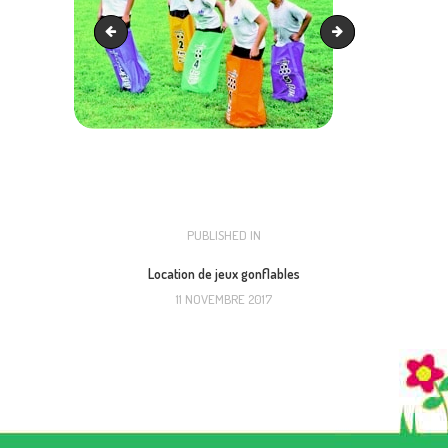
Sarbacane - location
skis d'équipe - locat
NAVIGATION
PUBLISHED IN
PREVIOUS
POST:
DE
Location de jeux gonflables
11 NOVEMBRE 2017
L’ARTICLE