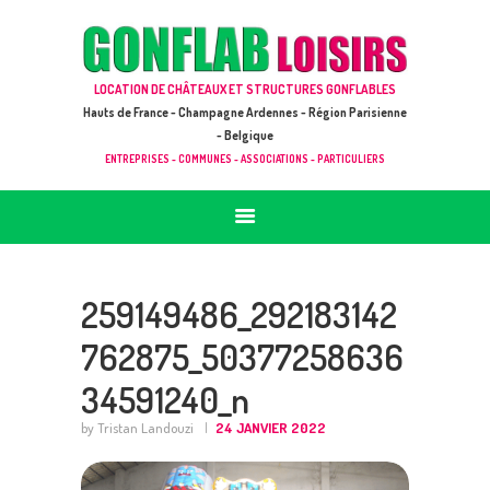
ACCUEIL
JEUX À LOUER & PRESTATIONS
GONFLAB LOISIRS
LOCATION DE CHÂTEAUX ET STRUCTURES GONFLABLES
CATALOGUE / TARIF
Location de jeux et châteaux gonflables en Hauts de France
Hauts de France - Champagne Ardennes - Région Parisienne
DEMANDE DE DEVIS (SOUS 24H)
- Belgique
ENTREPRISES - COMMUNES - ASSOCIATIONS - PARTICULIERS
+ D’INFOS
CONTACT
259149486_292183142
762875_50377258636
34591240_n
by Tristan Landouzi
24 JANVIER 2022