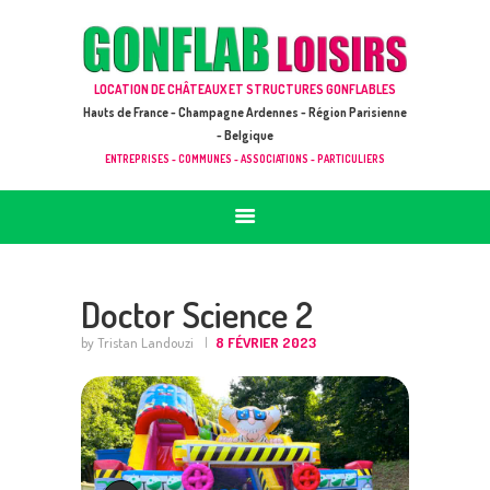
ACCUEIL
JEUX À LOUER & PRESTATIONS
GONFLAB LOISIRS
LOCATION DE CHÂTEAUX ET STRUCTURES GONFLABLES
CATALOGUE / TARIF
Location de jeux et châteaux gonflables en Hauts de France
Hauts de France - Champagne Ardennes - Région Parisienne
DEMANDE DE DEVIS (SOUS 24H)
- Belgique
ENTREPRISES - COMMUNES - ASSOCIATIONS - PARTICULIERS
+ D’INFOS
CONTACT
Doctor Science 2
by Tristan Landouzi
8 FÉVRIER 2023