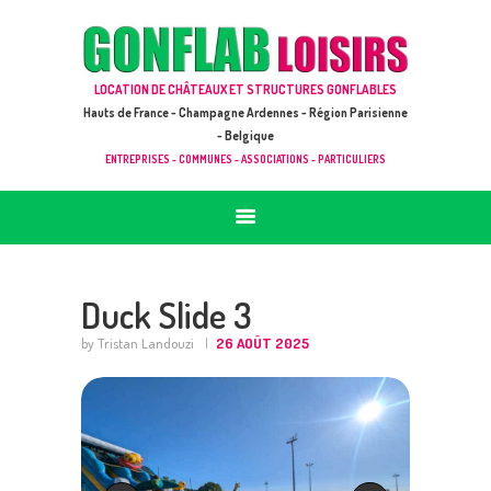
ACCUEIL
JEUX À LOUER & PRESTATIONS
GONFLAB LOISIRS
LOCATION DE CHÂTEAUX ET STRUCTURES GONFLABLES
CATALOGUE / TARIF
Location de jeux et châteaux gonflables en Hauts de France
Hauts de France - Champagne Ardennes - Région Parisienne
DEMANDE DE DEVIS (SOUS 24H)
- Belgique
ENTREPRISES - COMMUNES - ASSOCIATIONS - PARTICULIERS
+ D’INFOS
CONTACT
Duck Slide 3
by Tristan Landouzi
26 AOÛT 2025