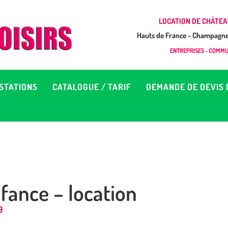
CCUEIL
LOCATION DE CHÂTEA
Hauts de France - Champagne 
EUX À LOUER &
GONFLAB LOISIRS
ENTREPRISES - COMMUN
Location de jeux et châteaux gonflables en Hauts de France
RESTATIONS
STATIONS
CATALOGUE / TARIF
DEMANDE DE DEVIS 
ATALOGUE / TARIF
EMANDE DE DEVIS (SOUS
4H)
fance – location
D’INFOS
9
ONTACT