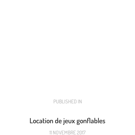
ding événement entreprise nord
PUBLISHED IN
PREVIOUS
POST:
Location de jeux gonflables
11 NOVEMBRE 2017