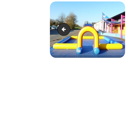
jeux sportifs gonflables team buil
NAVIGATION
DE