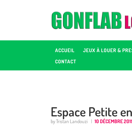
A
J
P
ACCUEIL
JEUX À LOUER & PRE
C
CONTACT
D
2
Espace Petite en
+ 
by Tristan Landouzi
10 DÉCEMBRE 201
C