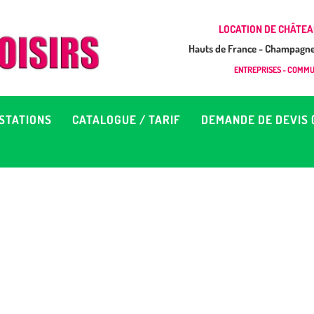
CCUEIL
LOCATION DE CHÂTEA
Hauts de France - Champagne 
EUX À LOUER &
GONFLAB LOISIRS
ENTREPRISES - COMMUN
Location de jeux et châteaux gonflables en Hauts de France
RESTATIONS
STATIONS
CATALOGUE / TARIF
DEMANDE DE DEVIS 
ATALOGUE / TARIF
EMANDE DE DEVIS (SOUS
4H)
D’INFOS
ONTACT