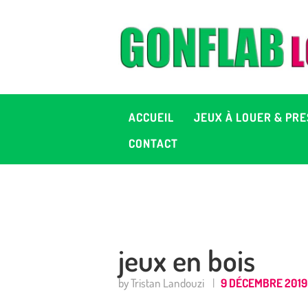
A
J
P
ACCUEIL
JEUX À LOUER & PRE
C
CONTACT
D
2
jeux en bois
+ 
by Tristan Landouzi
9 DÉCEMBRE 2019
C