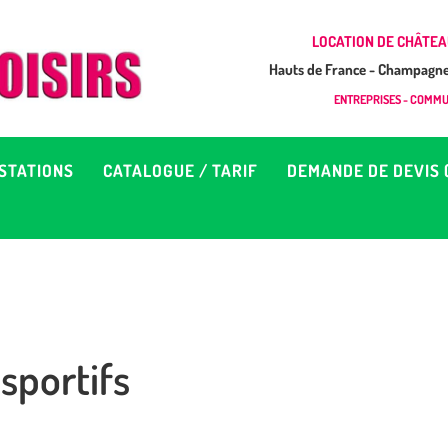
CCUEIL
LOCATION DE CHÂTEA
Hauts de France - Champagne 
EUX À LOUER &
GONFLAB LOISIRS
ENTREPRISES - COMMUN
Location de jeux et châteaux gonflables en Hauts de France
RESTATIONS
STATIONS
CATALOGUE / TARIF
DEMANDE DE DEVIS 
ATALOGUE / TARIF
EMANDE DE DEVIS (SOUS
4H)
sportifs
D’INFOS
ONTACT