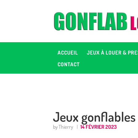
A
J
P
ACCUEIL
JEUX À LOUER & PRE
C
CONTACT
D
2
Jeux gonflables 
+ 
by Thierry
14 FÉVRIER 2023
C