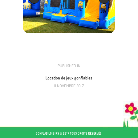
NAVIGATION
PUBLISHED IN
PREVIOUS
POST:
DE
Location de jeux gonflables
11 NOVEMBRE 2017
L’ARTICLE
GONFLAB LOISIRS © 2017 TOUS DROITS RÉSERVÉS.