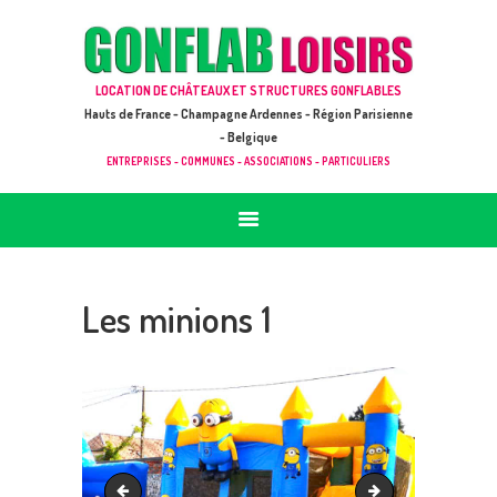
ACCUEIL
JEUX À LOUER & PRESTATIONS
GONFLAB LOISIRS
LOCATION DE CHÂTEAUX ET STRUCTURES GONFLABLES
CATALOGUE / TARIF
Location de jeux et châteaux gonflables en Hauts de France
Hauts de France - Champagne Ardennes - Région Parisienne
DEMANDE DE DEVIS (SOUS 24H)
- Belgique
ENTREPRISES - COMMUNES - ASSOCIATIONS - PARTICULIERS
+ D’INFOS
CONTACT
Les minions 1
Rouli roula 3
Maxi Aventure 01