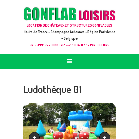
ACCUEIL
JEUX À LOUER & PRESTATIONS
GONFLAB LOISIRS
LOCATION DE CHÂTEAUX ET STRUCTURES GONFLABLES
CATALOGUE / TARIF
Location de jeux et châteaux gonflables en Hauts de France
Hauts de France - Champagne Ardennes - Région Parisienne
DEMANDE DE DEVIS (SOUS 24H)
- Belgique
ENTREPRISES - COMMUNES - ASSOCIATIONS - PARTICULIERS
+ D’INFOS
CONTACT
Ludothèque 01
Complexe Jungle 01
Toboggan tunel 01