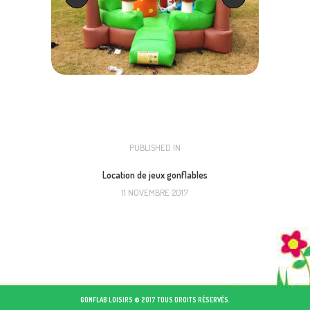
NAVIGATION
PUBLISHED IN
PREVIOUS
POST:
DE
Location de jeux gonflables
11 NOVEMBRE 2017
L’ARTICLE
GONFLAB LOISIRS © 2017 TOUS DROITS RÉSERVÉS.