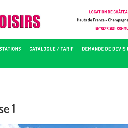
CCUEIL
LOCATION DE CHÂTEA
Hauts de France - Champagne 
EUX À LOUER &
GONFLAB LOISIRS
ENTREPRISES - COMMUN
Location de jeux et châteaux gonflables en Hauts de France
RESTATIONS
STATIONS
CATALOGUE / TARIF
DEMANDE DE DEVIS 
ATALOGUE / TARIF
EMANDE DE DEVIS (SOUS
4H)
e 1
D’INFOS
ONTACT