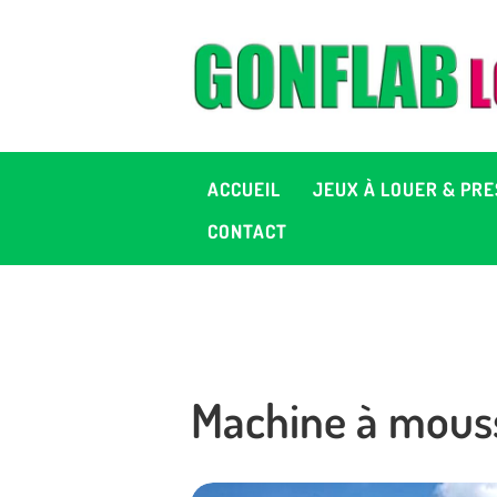
A
J
P
ACCUEIL
JEUX À LOUER & PRE
C
CONTACT
D
2
Machine à mouss
+ 
C