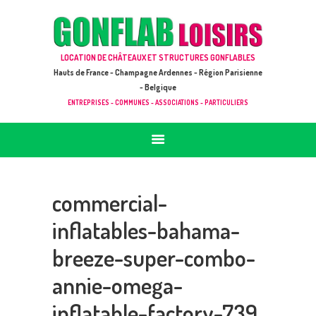
ACCUEIL
JEUX À LOUER & PRESTATIONS
GONFLAB LOISIRS
LOCATION DE CHÂTEAUX ET STRUCTURES GONFLABLES
CATALOGUE / TARIF
Location de jeux et châteaux gonflables en Hauts de France
Hauts de France - Champagne Ardennes - Région Parisienne
DEMANDE DE DEVIS (SOUS 24H)
- Belgique
ENTREPRISES - COMMUNES - ASSOCIATIONS - PARTICULIERS
+ D’INFOS
CONTACT
commercial-
inflatables-bahama-
breeze-super-combo-
annie-omega-
inflatable-factory-739