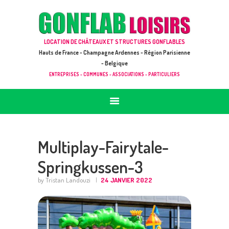
ACCUEIL
JEUX À LOUER & PRESTATIONS
GONFLAB LOISIRS
LOCATION DE CHÂTEAUX ET STRUCTURES GONFLABLES
CATALOGUE / TARIF
Location de jeux et châteaux gonflables en Hauts de France
Hauts de France - Champagne Ardennes - Région Parisienne
DEMANDE DE DEVIS (SOUS 24H)
- Belgique
ENTREPRISES - COMMUNES - ASSOCIATIONS - PARTICULIERS
+ D’INFOS
CONTACT
Multiplay-Fairytale-
Springkussen-3
by Tristan Landouzi
24 JANVIER 2022