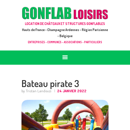
ACCUEIL
JEUX À LOUER & PRESTATIONS
GONFLAB LOISIRS
LOCATION DE CHÂTEAUX ET STRUCTURES GONFLABLES
CATALOGUE / TARIF
Location de jeux et châteaux gonflables en Hauts de France
Hauts de France - Champagne Ardennes - Région Parisienne
DEMANDE DE DEVIS (SOUS 24H)
- Belgique
ENTREPRISES - COMMUNES - ASSOCIATIONS - PARTICULIERS
+ D’INFOS
CONTACT
Bateau pirate 3
by Tristan Landouzi
24 JANVIER 2022