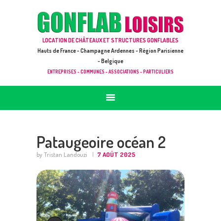
ACCUEIL
JEUX À LOUER & PRESTATIONS
GONFLAB LOISIRS
LOCATION DE CHÂTEAUX ET STRUCTURES GONFLABLES
CATALOGUE / TARIF
Location de jeux et châteaux gonflables en Hauts de France
Hauts de France - Champagne Ardennes - Région Parisienne
DEMANDE DE DEVIS (SOUS 24H)
- Belgique
ENTREPRISES - COMMUNES - ASSOCIATIONS - PARTICULIERS
+ D’INFOS
CONTACT
Pataugeoire océan 2
by Tristan Landouzi
7 AOÛT 2025