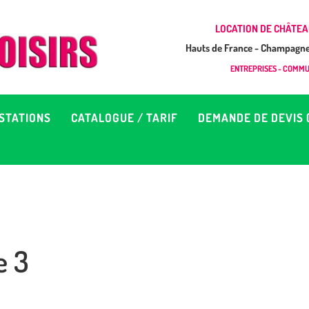
CCUEIL
LOCATION DE CHÂTEA
Hauts de France - Champagne 
EUX À LOUER &
GONFLAB LOISIRS
ENTREPRISES - COMMUN
Location de jeux et châteaux gonflables en Hauts de France
RESTATIONS
STATIONS
CATALOGUE / TARIF
DEMANDE DE DEVIS 
ATALOGUE / TARIF
EMANDE DE DEVIS (SOUS
4H)
e 3
D’INFOS
ONTACT