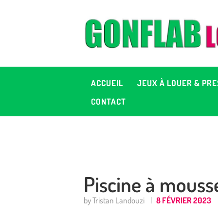
A
J
P
ACCUEIL
JEUX À LOUER & PRE
C
CONTACT
D
2
Piscine à mouss
+ 
by Tristan Landouzi
8 FÉVRIER 2023
C