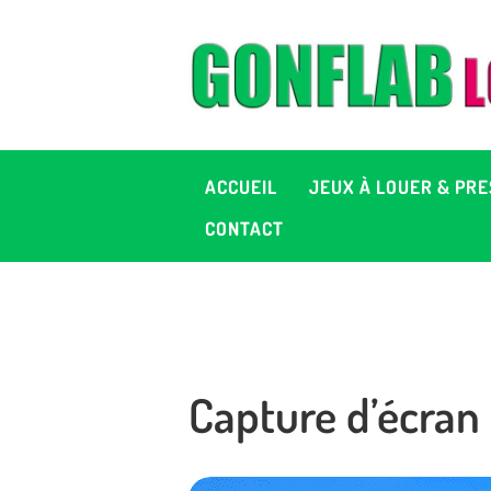
A
J
P
ACCUEIL
JEUX À LOUER & PRE
C
CONTACT
D
2
Capture d’écran
+ 
C