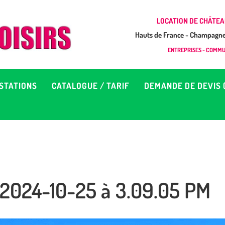
CCUEIL
LOCATION DE CHÂTEA
Hauts de France - Champagne 
EUX À LOUER &
GONFLAB LOISIRS
ENTREPRISES - COMMUN
Location de jeux et châteaux gonflables en Hauts de France
RESTATIONS
STATIONS
CATALOGUE / TARIF
DEMANDE DE DEVIS 
ATALOGUE / TARIF
EMANDE DE DEVIS (SOUS
4H)
 2024-10-25 à 3.09.05 PM
D’INFOS
ONTACT