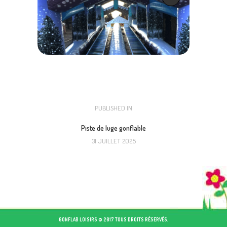
NAVIGATION
PUBLISHED IN
PREVIOUS
POST:
DE
Piste de luge gonflable
31 JUILLET 2025
L’ARTICLE
GONFLAB LOISIRS © 2017 TOUS DROITS RÉSERVÉS.