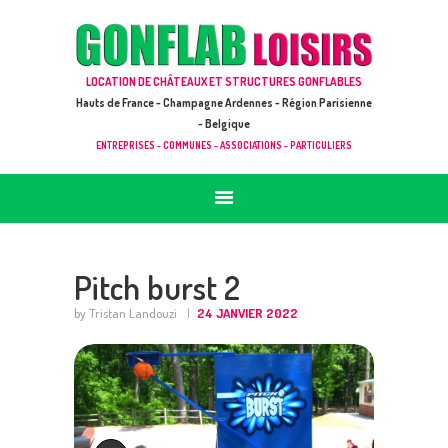
ACCUEIL
JEUX À LOUER & PRESTATIONS
GONFLAB LOISIRS
LOCATION DE CHÂTEAUX ET STRUCTURES GONFLABLES
CATALOGUE / TARIF
Location de jeux et châteaux gonflables en Hauts de France
Hauts de France - Champagne Ardennes - Région Parisienne
DEMANDE DE DEVIS (SOUS 24H)
- Belgique
ENTREPRISES - COMMUNES - ASSOCIATIONS - PARTICULIERS
+ D’INFOS
CONTACT
Pitch burst 2
by Tristan Landouzi
24 JANVIER 2022