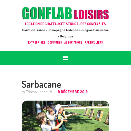
ACCUEIL
JEUX À LOUER & PRESTATIONS
GONFLAB LOISIRS
LOCATION DE CHÂTEAUX ET STRUCTURES GONFLABLES
CATALOGUE / TARIF
Location de jeux et châteaux gonflables en Hauts de France
Hauts de France - Champagne Ardennes - Région Parisienne
DEMANDE DE DEVIS (SOUS 24H)
- Belgique
ENTREPRISES - COMMUNES - ASSOCIATIONS - PARTICULIERS
+ D’INFOS
CONTACT
Sarbacane
by Tristan Landouzi
9 DÉCEMBRE 2019