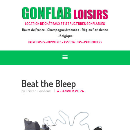
ACCUEIL
JEUX À LOUER & PRESTATIONS
GONFLAB LOISIRS
LOCATION DE CHÂTEAUX ET STRUCTURES GONFLABLES
CATALOGUE / TARIF
Location de jeux et châteaux gonflables en Hauts de France
Hauts de France - Champagne Ardennes - Région Parisienne
DEMANDE DE DEVIS (SOUS 24H)
- Belgique
ENTREPRISES - COMMUNES - ASSOCIATIONS - PARTICULIERS
+ D’INFOS
CONTACT
Beat the Bleep
by Tristan Landouzi
4 JANVIER 2024