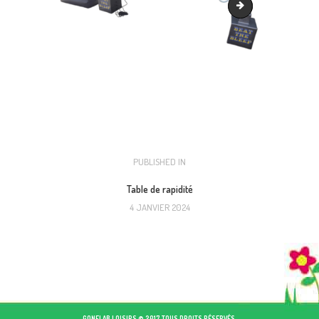
Grab IT
NAVIGATION
PUBLISHED IN
PREVIOUS
POST:
DE
Table de rapidité
4 JANVIER 2024
L’ARTICLE
GONFLAB LOISIRS © 2017 TOUS DROITS RÉSERVÉS.