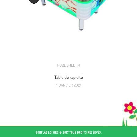
NAVIGATION
PUBLISHED IN
PREVIOUS
POST:
DE
Table de rapidité
4 JANVIER 2024
L’ARTICLE
GONFLAB LOISIRS © 2017 TOUS DROITS RÉSERVÉS.