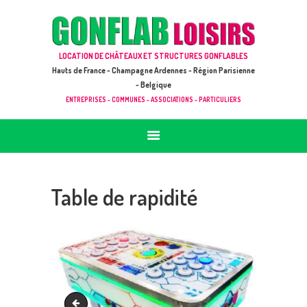
ACCUEIL
JEUX À LOUER & PRESTATIONS
GONFLAB LOISIRS
LOCATION DE CHÂTEAUX ET STRUCTURES GONFLABLES
CATALOGUE / TARIF
Location de jeux et châteaux gonflables en Hauts de France
Hauts de France - Champagne Ardennes - Région Parisienne
DEMANDE DE DEVIS (SOUS 24H)
- Belgique
ENTREPRISES - COMMUNES - ASSOCIATIONS - PARTICULIERS
+ D’INFOS
CONTACT
Table de rapidité
Terrain de pétanque