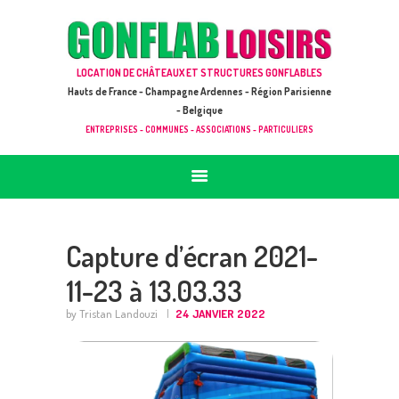
ACCUEIL
JEUX À LOUER & PRESTATIONS
GONFLAB LOISIRS
LOCATION DE CHÂTEAUX ET STRUCTURES GONFLABLES
CATALOGUE / TARIF
Location de jeux et châteaux gonflables en Hauts de France
Hauts de France - Champagne Ardennes - Région Parisienne
DEMANDE DE DEVIS (SOUS 24H)
- Belgique
ENTREPRISES - COMMUNES - ASSOCIATIONS - PARTICULIERS
+ D’INFOS
CONTACT
Capture d’écran 2021-
11-23 à 13.03.33
by Tristan Landouzi
24 JANVIER 2022