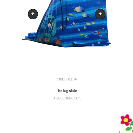
The big slide
Capture d’écran 2021
NAVIGATION
PUBLISHED IN
PREVIOUS
POST:
DE
The big slide
10 DÉCEMBRE 2019
L’ARTICLE