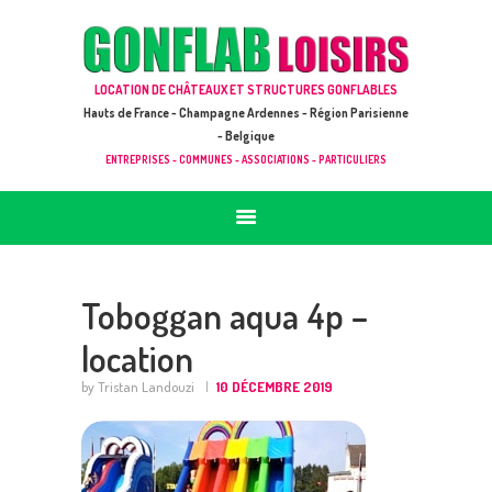
ACCUEIL
JEUX À LOUER & PRESTATIONS
GONFLAB LOISIRS
LOCATION DE CHÂTEAUX ET STRUCTURES GONFLABLES
CATALOGUE / TARIF
Location de jeux et châteaux gonflables en Hauts de France
Hauts de France - Champagne Ardennes - Région Parisienne
DEMANDE DE DEVIS (SOUS 24H)
- Belgique
ENTREPRISES - COMMUNES - ASSOCIATIONS - PARTICULIERS
+ D’INFOS
CONTACT
Toboggan aqua 4p –
location
by Tristan Landouzi
10 DÉCEMBRE 2019