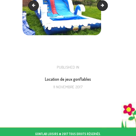
The big slide - location
Toboggan aqua doubl
NAVIGATION
PUBLISHED IN
PREVIOUS
POST:
DE
Location de jeux gonflables
11 NOVEMBRE 2017
L’ARTICLE
GONFLAB LOISIRS © 2017 TOUS DROITS RÉSERVÉS.