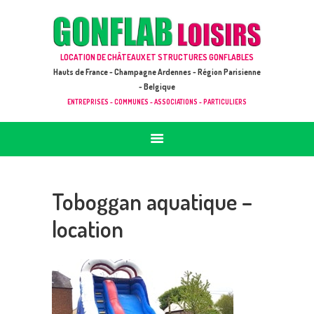
ACCUEIL
JEUX À LOUER & PRESTATIONS
GONFLAB LOISIRS
LOCATION DE CHÂTEAUX ET STRUCTURES GONFLABLES
CATALOGUE / TARIF
Location de jeux et châteaux gonflables en Hauts de France
Hauts de France - Champagne Ardennes - Région Parisienne
DEMANDE DE DEVIS (SOUS 24H)
- Belgique
ENTREPRISES - COMMUNES - ASSOCIATIONS - PARTICULIERS
+ D’INFOS
CONTACT
Toboggan aquatique –
location