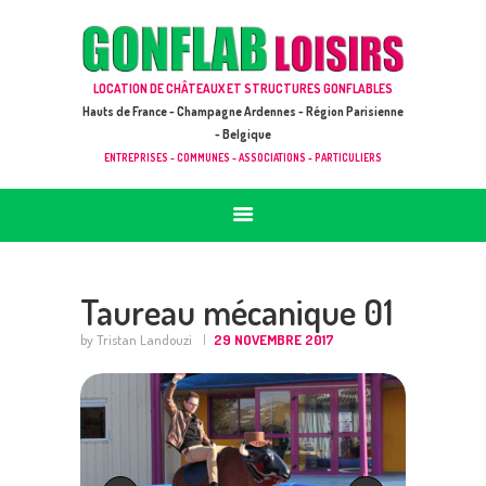
ACCUEIL
JEUX À LOUER & PRESTATIONS
GONFLAB LOISIRS
LOCATION DE CHÂTEAUX ET STRUCTURES GONFLABLES
CATALOGUE / TARIF
Location de jeux et châteaux gonflables en Hauts de France
Hauts de France - Champagne Ardennes - Région Parisienne
DEMANDE DE DEVIS (SOUS 24H)
- Belgique
ENTREPRISES - COMMUNES - ASSOCIATIONS - PARTICULIERS
+ D’INFOS
CONTACT
Taureau mécanique 01
by Tristan Landouzi
29 NOVEMBRE 2017