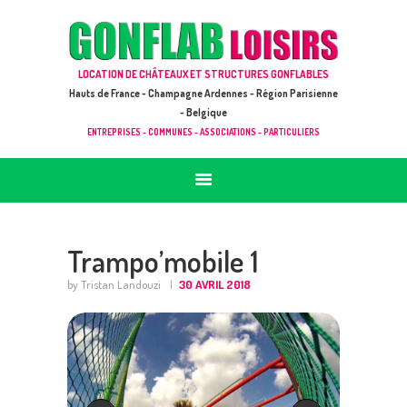
ACCUEIL
JEUX À LOUER & PRESTATIONS
GONFLAB LOISIRS
LOCATION DE CHÂTEAUX ET STRUCTURES GONFLABLES
CATALOGUE / TARIF
Location de jeux et châteaux gonflables en Hauts de France
Hauts de France - Champagne Ardennes - Région Parisienne
DEMANDE DE DEVIS (SOUS 24H)
- Belgique
ENTREPRISES - COMMUNES - ASSOCIATIONS - PARTICULIERS
+ D’INFOS
CONTACT
Trampo’mobile 1
by Tristan Landouzi
30 AVRIL 2018