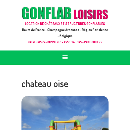
ACCUEIL
JEUX À LOUER & PRESTATIONS
GONFLAB LOISIRS
LOCATION DE CHÂTEAUX ET STRUCTURES GONFLABLES
CATALOGUE / TARIF
Location de jeux et châteaux gonflables en Hauts de France
Hauts de France - Champagne Ardennes - Région Parisienne
DEMANDE DE DEVIS (SOUS 24H)
- Belgique
ENTREPRISES - COMMUNES - ASSOCIATIONS - PARTICULIERS
+ D’INFOS
CONTACT
chateau oise