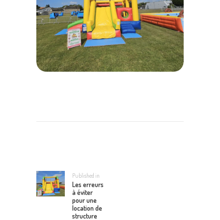
NAVIGATION
DE
L’ARTICLE
Published in
Previous
Les erreurs
post:
à éviter
pour une
location de
structure