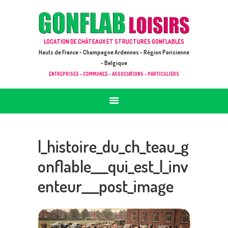
ACCUEIL
JEUX À LOUER & PRESTATIONS
GONFLAB LOISIRS
LOCATION DE CHÂTEAUX ET STRUCTURES GONFLABLES
CATALOGUE / TARIF
Location de jeux et châteaux gonflables en Hauts de France
Hauts de France - Champagne Ardennes - Région Parisienne
DEMANDE DE DEVIS (SOUS 24H)
- Belgique
ENTREPRISES - COMMUNES - ASSOCIATIONS - PARTICULIERS
+ D’INFOS
CONTACT
l_histoire_du_ch_teau_g
onflable___qui_est_l_inv
enteur___post_image