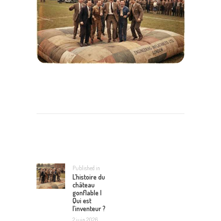
NAVIGATION
DE
L’ARTICLE
Published in
Previous
L’histoire du
post:
château
gonflable |
Qui est
l’inventeur ?
2 juin 2026