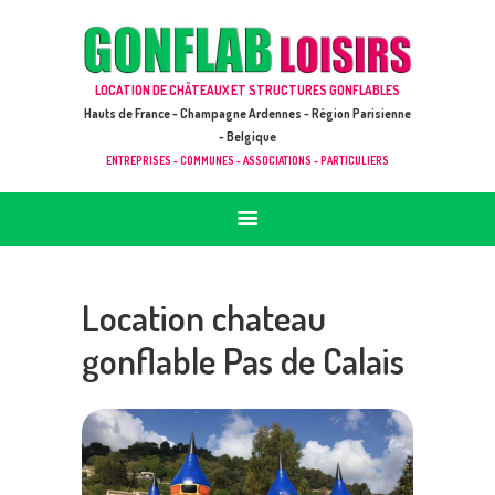
ACCUEIL
JEUX À LOUER & PRESTATIONS
GONFLAB LOISIRS
LOCATION DE CHÂTEAUX ET STRUCTURES GONFLABLES
CATALOGUE / TARIF
Location de jeux et châteaux gonflables en Hauts de France
Hauts de France - Champagne Ardennes - Région Parisienne
DEMANDE DE DEVIS (SOUS 24H)
- Belgique
ENTREPRISES - COMMUNES - ASSOCIATIONS - PARTICULIERS
+ D’INFOS
CONTACT
Location chateau
gonflable Pas de Calais