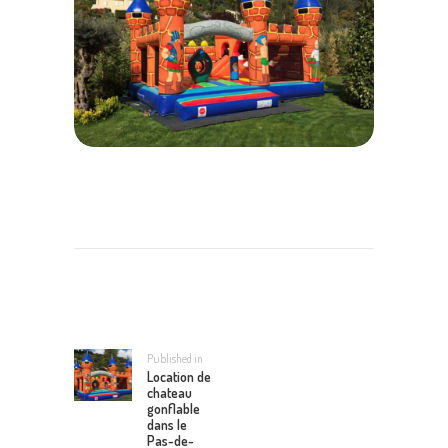
NAVIGATION
DE
L’ARTICLE
Published in
Previous
Location de
post:
chateau
gonflable
dans le
Pas-de-