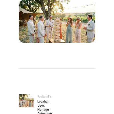
NAVIGATION
DE
L’ARTICLE
Published in
Previous
Location
post:
Jeux
Mariage |
Animation