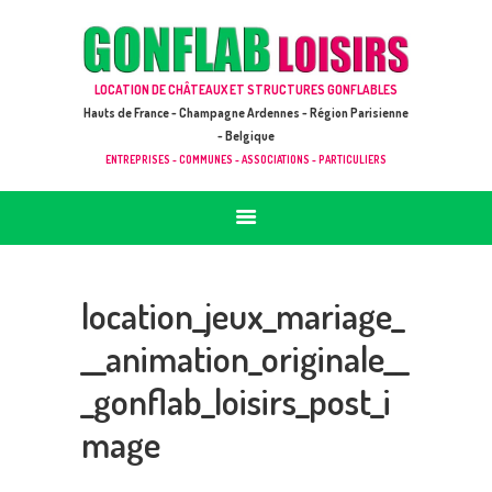
ACCUEIL
JEUX À LOUER & PRESTATIONS
GONFLAB LOISIRS
LOCATION DE CHÂTEAUX ET STRUCTURES GONFLABLES
CATALOGUE / TARIF
Location de jeux et châteaux gonflables en Hauts de France
Hauts de France - Champagne Ardennes - Région Parisienne
DEMANDE DE DEVIS (SOUS 24H)
- Belgique
ENTREPRISES - COMMUNES - ASSOCIATIONS - PARTICULIERS
+ D’INFOS
CONTACT
location_jeux_mariage_
__animation_originale__
_gonflab_loisirs_post_i
mage