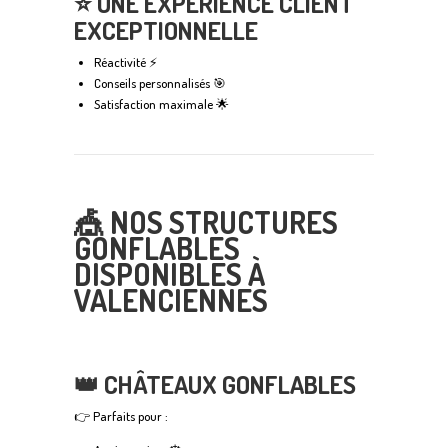
⭐ UNE EXPÉRIENCE CLIENT
EXCEPTIONNELLE
Réactivité ⚡
Conseils personnalisés 🎯
Satisfaction maximale 🌟
🎪 NOS STRUCTURES
GONFLABLES
DISPONIBLES À
VALENCIENNES
👑 CHÂTEAUX GONFLABLES
👉 Parfaits pour :