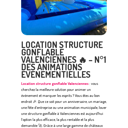
LOCATION STRUCTURE
GONFLABLE
VALENCIENNES 🔥 – N°1
DES ANIMATIONS
ÉVÉNEMENTIELLES
Location structure gonflable Valenciennes
: vous
cherchez la meilleure solution pour animer un
événement et marquer les esprits ? Vous êtes au bon
endroit 🎉. Que ce soit pour un anniversaire, un mariage,
une fête d’entreprise ou une animation municipale, louer
une structure gonflable à Valenciennes est aujourd’hui
l’option la plus efficace, la plus rentable et la plus
demandée 🚀. Grâce à une large gamme de châteaux