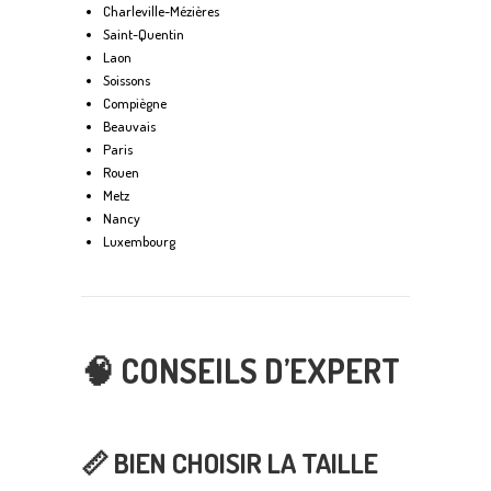
Charleville-Mézières
Saint-Quentin
Laon
Soissons
Compiègne
Beauvais
Paris
Rouen
Metz
Nancy
Luxembourg
🧠 CONSEILS D’EXPERT
📏 BIEN CHOISIR LA TAILLE