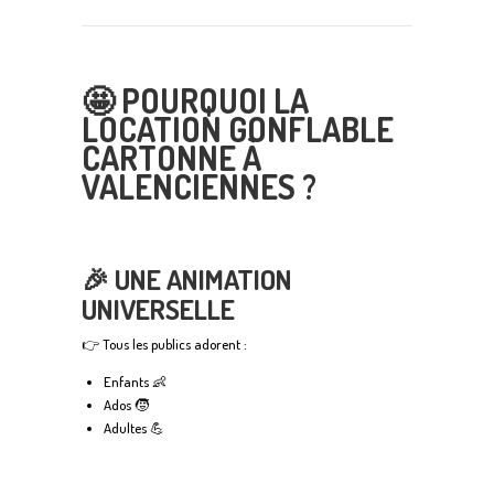
🤩 POURQUOI LA
LOCATION GONFLABLE
CARTONNE À
VALENCIENNES ?
🎉 UNE ANIMATION
UNIVERSELLE
👉 Tous les publics adorent :
Enfants 👶
Ados 🧒
Adultes 💪