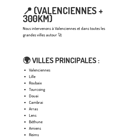
📍 (VALENCIENNES +
300KM)
Nous intervenons à Valenciennes et dans toutes les
grandes villes autour 🚀
🌍 VILLES PRINCIPALES :
Valenciennes
Lille
Roubaix
Tourcoing
Douai
Cambrai
Arras
Lens
Béthune
Amiens
Reims