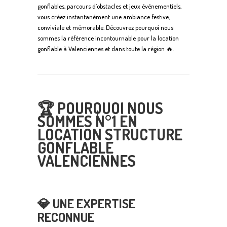
gonflables, parcours d’obstacles et jeux événementiels,
vous créez instantanément une ambiance festive,
conviviale et mémorable. Découvrez pourquoi nous
sommes la référence incontournable pour la location
gonflable à Valenciennes et dans toute la région 🔥.
🏆 POURQUOI NOUS
SOMMES N°1 EN
LOCATION STRUCTURE
GONFLABLE
VALENCIENNES
💎 UNE EXPERTISE
RECONNUE