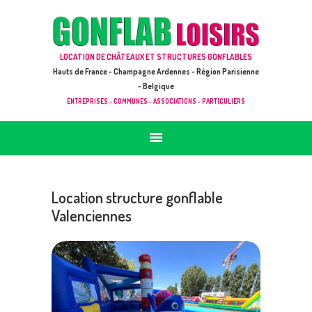
ACCUEIL
JEUX À LOUER & PRESTATIONS
GONFLAB LOISIRS
LOCATION DE CHÂTEAUX ET STRUCTURES GONFLABLES
CATALOGUE / TARIF
Location de jeux et châteaux gonflables en Hauts de France
Hauts de France - Champagne Ardennes - Région Parisienne
DEMANDE DE DEVIS (SOUS 24H)
- Belgique
ENTREPRISES - COMMUNES - ASSOCIATIONS - PARTICULIERS
+ D’INFOS
CONTACT
Location structure gonflable
Valenciennes