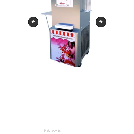
Machine à glace italienne 2
Capture d’écran 20
NAVIGATION
DE
L’ARTICLE
Published in
Previous