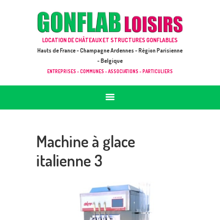
ACCUEIL
JEUX À LOUER & PRESTATIONS
GONFLAB LOISIRS
LOCATION DE CHÂTEAUX ET STRUCTURES GONFLABLES
CATALOGUE / TARIF
Location de jeux et châteaux gonflables en Hauts de France
Hauts de France - Champagne Ardennes - Région Parisienne
DEMANDE DE DEVIS (SOUS 24H)
- Belgique
ENTREPRISES - COMMUNES - ASSOCIATIONS - PARTICULIERS
+ D’INFOS
CONTACT
Machine à glace
italienne 3