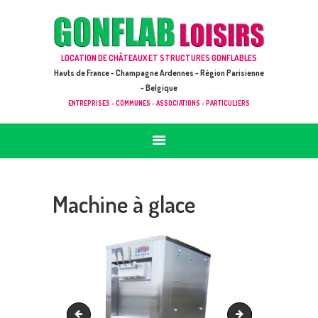
ACCUEIL
JEUX À LOUER & PRESTATIONS
GONFLAB LOISIRS
LOCATION DE CHÂTEAUX ET STRUCTURES GONFLABLES
CATALOGUE / TARIF
Location de jeux et châteaux gonflables en Hauts de France
Hauts de France - Champagne Ardennes - Région Parisienne
DEMANDE DE DEVIS (SOUS 24H)
- Belgique
ENTREPRISES - COMMUNES - ASSOCIATIONS - PARTICULIERS
+ D’INFOS
CONTACT
Machine à glace
800-600-vert
Glace à l'italienne