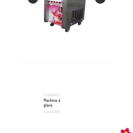
NAVIGATION
DE
L’ARTICLE
Published in
Previous
Machine à
post:
glace
14 mars 2019