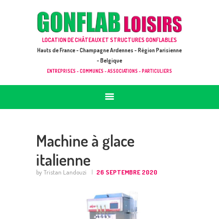
ACCUEIL
JEUX À LOUER & PRESTATIONS
GONFLAB LOISIRS
LOCATION DE CHÂTEAUX ET STRUCTURES GONFLABLES
CATALOGUE / TARIF
Location de jeux et châteaux gonflables en Hauts de France
Hauts de France - Champagne Ardennes - Région Parisienne
DEMANDE DE DEVIS (SOUS 24H)
- Belgique
ENTREPRISES - COMMUNES - ASSOCIATIONS - PARTICULIERS
+ D’INFOS
CONTACT
Machine à glace
italienne
by Tristan Landouzi
26 SEPTEMBRE 2020