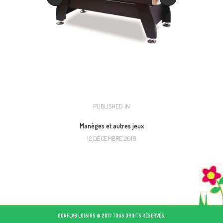
NAVIGATION
PUBLISHED IN
PREVIOUS
POST:
DE
Manèges et autres jeux
12 DÉCEMBRE 2019
L’ARTICLE
GONFLAB LOISIRS © 2017 TOUS DROITS RÉSERVÉS.