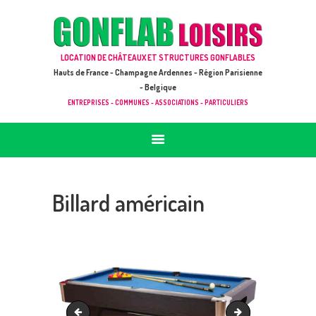
ACCUEIL
JEUX À LOUER & PRESTATIONS
GONFLAB LOISIRS
LOCATION DE CHÂTEAUX ET STRUCTURES GONFLABLES
CATALOGUE / TARIF
Location de jeux et châteaux gonflables en Hauts de France
Hauts de France - Champagne Ardennes - Région Parisienne
DEMANDE DE DEVIS (SOUS 24H)
- Belgique
ENTREPRISES - COMMUNES - ASSOCIATIONS - PARTICULIERS
+ D’INFOS
CONTACT
Billard américain
Table de Air Hockey
Capture d’écran 202