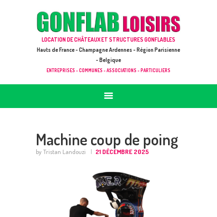
ACCUEIL
JEUX À LOUER & PRESTATIONS
GONFLAB LOISIRS
LOCATION DE CHÂTEAUX ET STRUCTURES GONFLABLES
CATALOGUE / TARIF
Location de jeux et châteaux gonflables en Hauts de France
Hauts de France - Champagne Ardennes - Région Parisienne
DEMANDE DE DEVIS (SOUS 24H)
- Belgique
ENTREPRISES - COMMUNES - ASSOCIATIONS - PARTICULIERS
+ D’INFOS
CONTACT
Machine coup de poing
by Tristan Landouzi
21 DÉCEMBRE 2025