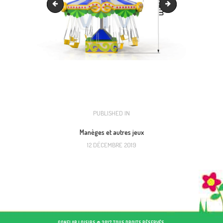
Chaise volante
Petit train
NAVIGATION
PUBLISHED IN
PREVIOUS
POST:
DE
Manèges et autres jeux
12 DÉCEMBRE 2019
L’ARTICLE
GONFLAB LOISIRS © 2017 TOUS DROITS RÉSERVÉS.