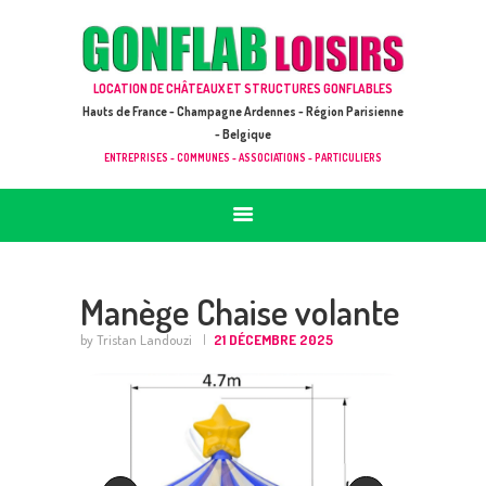
ACCUEIL
JEUX À LOUER & PRESTATIONS
GONFLAB LOISIRS
LOCATION DE CHÂTEAUX ET STRUCTURES GONFLABLES
CATALOGUE / TARIF
Location de jeux et châteaux gonflables en Hauts de France
Hauts de France - Champagne Ardennes - Région Parisienne
DEMANDE DE DEVIS (SOUS 24H)
- Belgique
ENTREPRISES - COMMUNES - ASSOCIATIONS - PARTICULIERS
+ D’INFOS
CONTACT
Manège Chaise volante
by Tristan Landouzi
21 DÉCEMBRE 2025