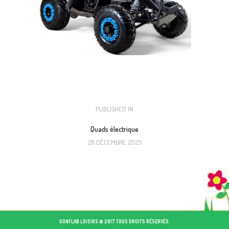
NAVIGATION
PUBLISHED IN
PREVIOUS
POST:
DE
Quads électrique
28 DÉCEMBRE 2025
L’ARTICLE
GONFLAB LOISIRS © 2017 TOUS DROITS RÉSERVÉS.