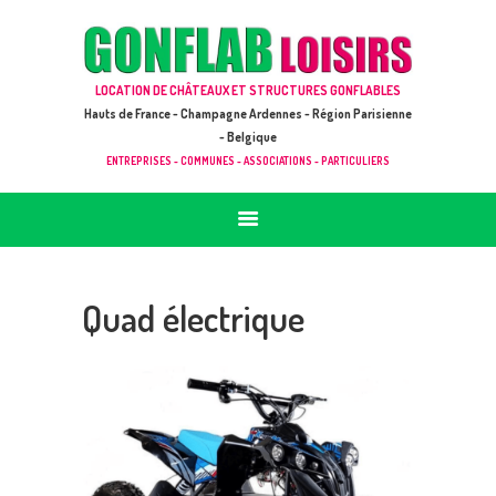
ACCUEIL
JEUX À LOUER & PRESTATIONS
GONFLAB LOISIRS
LOCATION DE CHÂTEAUX ET STRUCTURES GONFLABLES
CATALOGUE / TARIF
Location de jeux et châteaux gonflables en Hauts de France
Hauts de France - Champagne Ardennes - Région Parisienne
DEMANDE DE DEVIS (SOUS 24H)
- Belgique
ENTREPRISES - COMMUNES - ASSOCIATIONS - PARTICULIERS
+ D’INFOS
CONTACT
Quad électrique