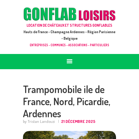
ACCUEIL
JEUX À LOUER & PRESTATIONS
GONFLAB LOISIRS
LOCATION DE CHÂTEAUX ET STRUCTURES GONFLABLES
CATALOGUE / TARIF
Location de jeux et châteaux gonflables en Hauts de France
Hauts de France - Champagne Ardennes - Région Parisienne
DEMANDE DE DEVIS (SOUS 24H)
- Belgique
ENTREPRISES - COMMUNES - ASSOCIATIONS - PARTICULIERS
+ D’INFOS
CONTACT
Trampomobile ile de
France, Nord, Picardie,
Ardennes
by Tristan Landouzi
21 DÉCEMBRE 2025