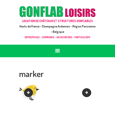
ACCUEIL
JEUX À LOUER & PRESTATIONS
GONFLAB LOISIRS
LOCATION DE CHÂTEAUX ET STRUCTURES GONFLABLES
CATALOGUE / TARIF
Location de jeux et châteaux gonflables en Hauts de France
Hauts de France - Champagne Ardennes - Région Parisienne
DEMANDE DE DEVIS (SOUS 24H)
- Belgique
ENTREPRISES - COMMUNES - ASSOCIATIONS - PARTICULIERS
+ D’INFOS
CONTACT
marker
post-3
post-6