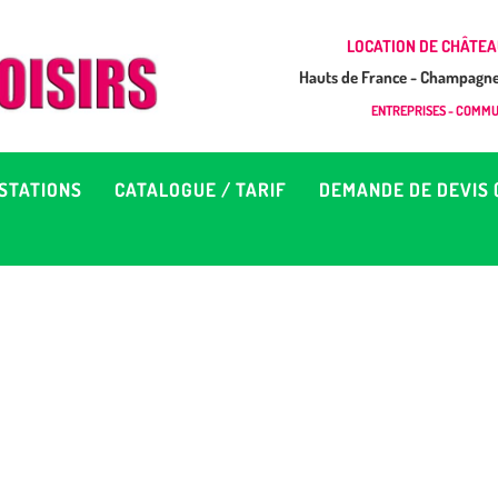
CCUEIL
LOCATION DE CHÂTEA
Hauts de France - Champagne 
EUX À LOUER &
GONFLAB LOISIRS
ENTREPRISES - COMMUN
Location de jeux et châteaux gonflables en Hauts de France
RESTATIONS
STATIONS
CATALOGUE / TARIF
DEMANDE DE DEVIS 
ATALOGUE / TARIF
EMANDE DE DEVIS (SOUS
4H)
D’INFOS
ONTACT