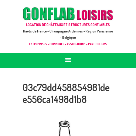
ACCUEIL
JEUX À LOUER & PRESTATIONS
GONFLAB LOISIRS
LOCATION DE CHÂTEAUX ET STRUCTURES GONFLABLES
CATALOGUE / TARIF
Location de jeux et châteaux gonflables en Hauts de France
Hauts de France - Champagne Ardennes - Région Parisienne
DEMANDE DE DEVIS (SOUS 24H)
- Belgique
ENTREPRISES - COMMUNES - ASSOCIATIONS - PARTICULIERS
+ D’INFOS
CONTACT
03c79dd458854981de
e556ca1498d1b8